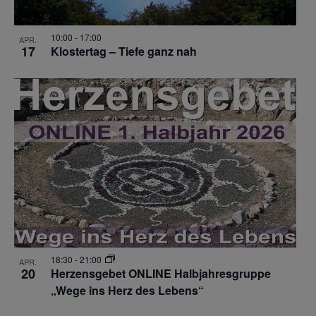
10:00
-
17:00
APR.
17
Klostertag – Tiefe ganz nah
18:30
-
21:00
APR.
20
Herzensgebet ONLINE Halbjahresgruppe
„Wege ins Herz des Lebens“