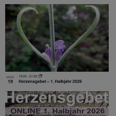
19:00
-
21:00
MÄRZ
19
Herzensgebet – 1. Halbjahr 2026