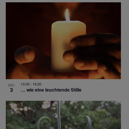
10:00
-
16:30
DEZ.
3
… wie eine leuchtende Stille