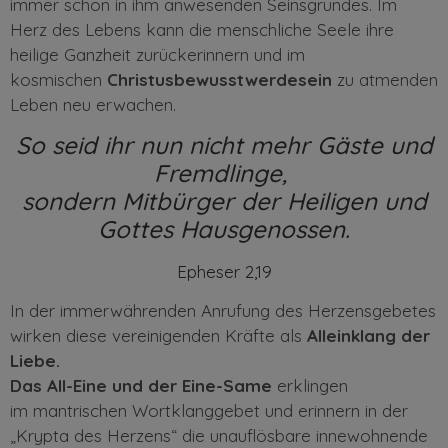
immer schon in ihm anwesenden Seinsgrundes.
Im
Herz des Lebens kann
die
menschliche
Seele ihre
heilige Ganzheit zurückerinnern und im
kosmischen
Christusbewusstwerdesein
zu atmenden
Leben neu erwachen.
So seid ihr nun nicht mehr Gäste und
Fremdlinge,
sondern Mitbürger der Heiligen und
Gottes Hausgenossen.
Epheser 2,19
In der immerwährenden Anrufung des Herzensgebetes
wirken diese vereinigenden Kräfte als
Alleinklang
der
Liebe.
Das A
ll-Eine
und der Eine-Same
erklingen
im
mantrischen Wortklanggebet und erinnern in der
„Krypta des Herzens“ die unauflösbare innewohnende