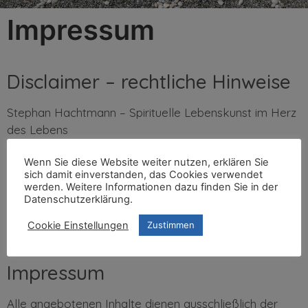
Impressum
Disclaimer – rechtliche Hinweise
Stephan Hachtmann – Spirituelle Lebenskunst im Herz
des Lebens
Telefon: +49 40 2780 7915
Wenn Sie diese Website weiter nutzen, erklären Sie
Telefon Mobil: +49 175 593 2339
sich damit einverstanden, das Cookies verwendet
Mail:
info@stephanhachtmann.de
werden. Weitere Informationen dazu finden Sie in der
Datenschutzerklärung.
Inhaltlich verantwortlich gemäss § 6 MDStV:
Stephan Hachtmann
Cookie Einstellungen
Zustimmen
Gestaltung und Layout:
© St.H8mann, 2026
Impressum
Alle angebotenen Inhalte dienen ausschließlich der