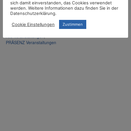
27. November, 18:00
sich damit einverstanden, das Cookies verwendet
02584 / 91 99 50
Ende:
werden. Weitere Informationen dazu finden Sie in der
Datenschutzerklärung.
E-Mail
29. November, 13:00
info@kloster-vinnenberg.de
Veranstaltungskategorien
Cookie Einstellungen
Zustimmen
Veranstalter-Website
:
anzeigen
Alle Veranstaltungen
,
PRÄSENZ Veranstaltungen