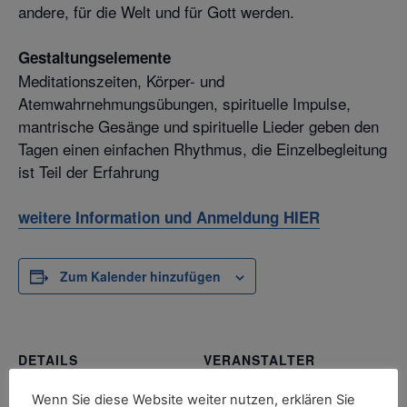
andere, für die Welt und für Gott werden.
d
Gestaltungselemente
Meditationszeiten, Körper- und
Atemwahrnehmungsübungen, spirituelle Impulse,
mantrische Gesänge und spirituelle Lieder geben den
Tagen einen einfachen Rhythmus, die Einzelbegleitung
ist Teil der Erfahrung
d
weitere Information und Anmeldung HIER
Zum Kalender hinzufügen
DETAILS
VERANSTALTER
Kloster Vinnenberg
Beginn:
Wenn Sie diese Website weiter nutzen, erklären Sie
Telefon