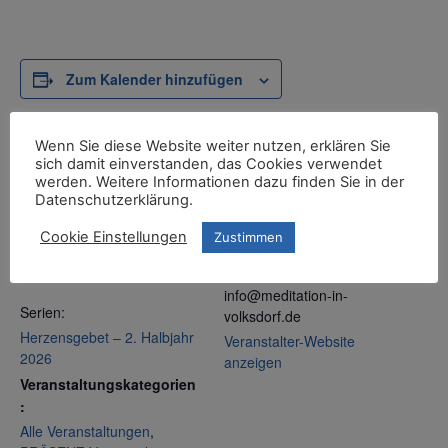
Zum Kalender hinzufügen
Wenn Sie diese Website weiter nutzen, erklären Sie
sich damit einverstanden, das Cookies verwendet
DETAILS
VERANSTALTER
werden. Weitere Informationen dazu finden Sie in der
Meditation in Volksdorf
Datum:
Datenschutzerklärung.
Telefon
29. Oktober
Cookie Einstellungen
Zustimmen
+49 40 2780 7449
Zeit:
E-Mail
19:00 - 21:00
info@meditation-in-
Serien:
volksdorf.de
Herzensgebet – 2. Halbjahr
Veranstalter-Website
2026
anzeigen
Veranstaltungskategorien
:
Alle Veranstaltungen
,