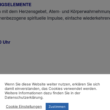
NGSELEMENTE
tion mit dem Herzensgebet, Atem- und Körperwahrnehm
hemenbezogene spirituelle Impulse, einfache wiederkehre
0 Uhr
Wenn Sie diese Website weiter nutzen, erklären Sie sich
damit einverstanden, das Cookies verwendet werden.
Weitere Informationen dazu finden Sie in der
meldung für diese Gruppe erfolgt am Ende des Kurse für
Datenschutzerklärung.
Cookie Einstellungen
Zustimmen