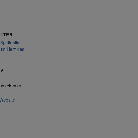
LTER
pirituelle
 im Herz des
39
nhachtmann.
-Website