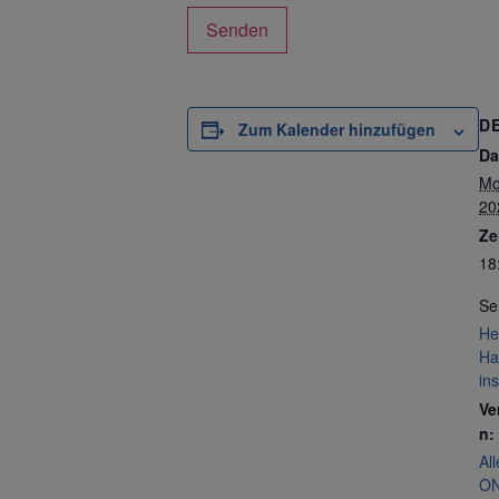
D
Zum Kalender hinzufügen
Da
Mo
20
Ze
18
Se
He
Ha
in
Ve
n:
Al
ON