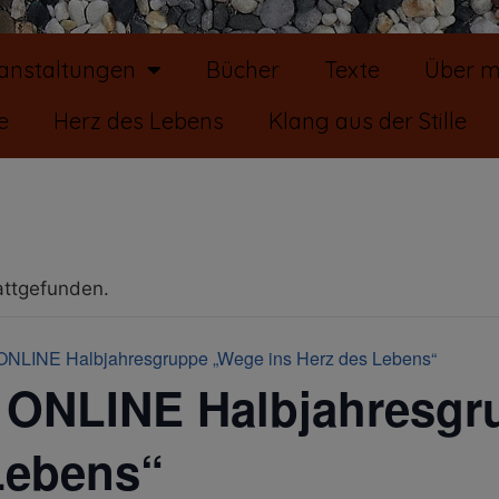
ranstaltungen
Bücher
Texte
Über m
e
Herz des Lebens
Klang aus der Stille
attgefunden.
ONLINE Halbjahresgruppe „Wege ins Herz des Lebens“
 ONLINE Halbjahresg
Lebens“