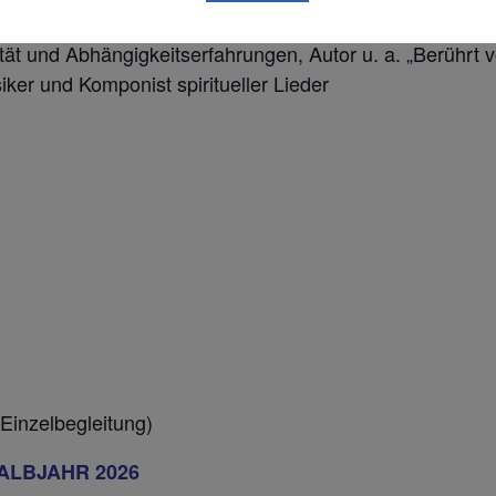
onslehrer VIA CORDIS®, Diakon, Seminar- und Vortra
ualität und Abhängigkeitserfahrungen, Autor u. a. „Berüh
ker und Komponist spiritueller Lieder
 Einzelbegleitung)
ALBJAHR 2026