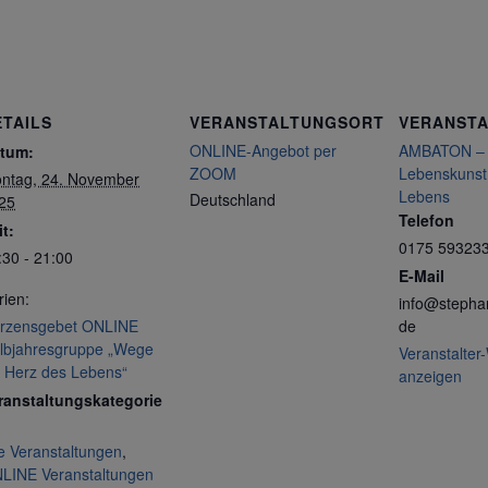
ETAILS
VERANSTALTUNGSORT
VERANSTA
ONLINE-Angebot per
AMBATON – S
tum:
ZOOM
Lebenskunst
ntag, 24. November
Lebens
Deutschland
25
Telefon
it:
0175 59323
:30 - 21:00
E-Mail
rien:
info@stepha
rzensgebet ONLINE
de
lbjahresgruppe „Wege
Veranstalter
s Herz des Lebens“
anzeigen
ranstaltungskategorie
le Veranstaltungen
,
LINE Veranstaltungen