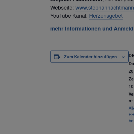
Webseite:
www.stephanhachtmann
YouTube Kanal:
Herzensgebet
m
ehr Informationen und Anmel
D
Zum Kalender hinzufügen
Da
28
Ze
10
Ve
n:
Al
P
Ve