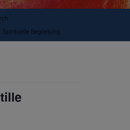
ich
Spirituelle Begleitung
ille