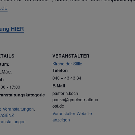
.de
dung HIER
ETAILS
VERANSTALTER
Kirche der Stille
tum:
Telefon
. März
040 – 43 43 34
it:
E-Mail
:00 - 17:00
pastorin.koch-
ranstaltungskategorie
pauka@gmeinde-altona-
ost.de
le Veranstaltungen
,
Veranstalter-Website
RÄSENZ
anzeigen
ranstaltungen