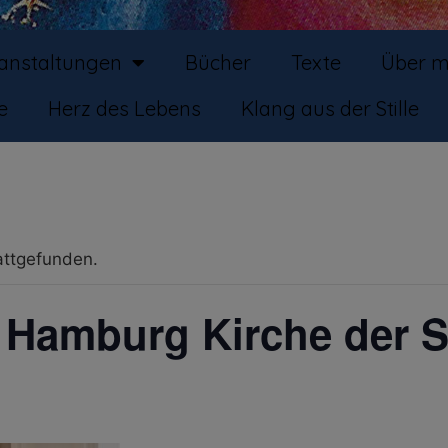
ranstaltungen
Bücher
Texte
Über m
e
Herz des Lebens
Klang aus der Stille
attgefunden.
Hamburg Kirche der St