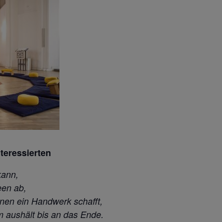
nteressierten
kann,
een ab,
hnen
ein Handwerk schafft,
m aushält bis an das Ende.