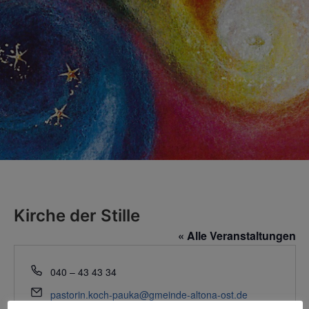
Kirche der Stille
« Alle Veranstaltungen
Telefon
040 – 43 43 34
Email
pastorin.koch-pauka@gmeinde-altona-ost.de