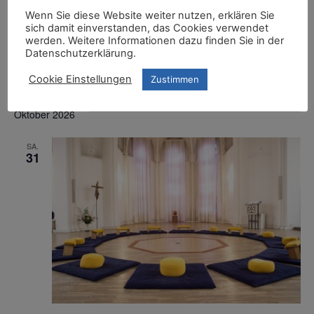
Webseite
https://kirche-der-stille.de/
Wenn Sie diese Website weiter nutzen, erklären Sie
sich damit einverstanden, das Cookies verwendet
werden. Weitere Informationen dazu finden Sie in der
Datenschutzerklärung.
Veranstaltungen von diesem veranstalter
Anstehend
Cookie Einstellungen
Zustimmen
Datum
wählen.
Oktober 2026
SA.
31