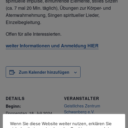
spirituelle Impulse, einführende Elemente, stilles Sitzen
(ca. 7 mal 20 Min. täglich), Übungen zur Körper- und
Atemwahrnehmung, Singen spiritueller Lieder,
Einzelbegleitung.
Offen für alle Interessierten.
weiter Informationen und Anmeldung HIER
Zum Kalender hinzufügen
DETAILS
VERANSTALTER
Geistliches Zentrum
Beginn:
Schwanberg e.V.
Donnerstag, 18. Juli 2024,
Evangelische
18:00
Bildungseinrichtung
Wenn Sie diese Website weiter nutzen, erklären Sie
Ende: