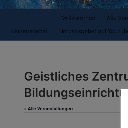
Willkommen
Alle Ve
Herzensgebet
Herzensgebet auf YouTub
Geistliches Zent
Bildungseinricht
« Alle Veranstaltungen