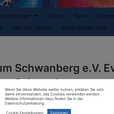
ranstaltungen
Bücher
Texte
Über m
e
Herz des Lebens
Klang aus der Stille
rum Schwanberg e.V. E
ung Schwanberg
Wenn Sie diese Website weiter nutzen, erklären Sie sich
damit einverstanden, das Cookies verwendet werden.
Weitere Informationen dazu finden Sie in der
Datenschutzerklärung.
Telef
0932
Cookie Einstellungen
Zustimmen