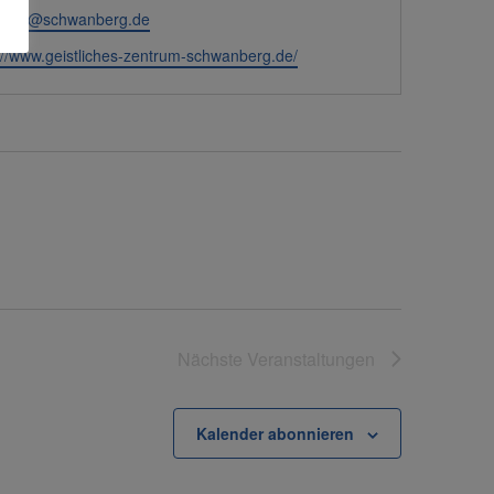
ption@schwanberg.de
eite
://www.geistliches-zentrum-schwanberg.de/
Nächste
Veranstaltungen
Kalender abonnieren