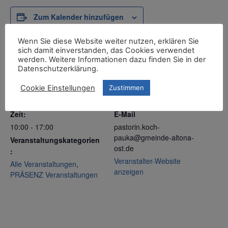
Zum Kalender hinzufügen
Wenn Sie diese Website weiter nutzen, erklären Sie
sich damit einverstanden, das Cookies verwendet
werden. Weitere Informationen dazu finden Sie in der
DETAILS
VERANSTALTER
Datenschutzerklärung.
Kirche der Stille
Datum:
Telefon
Cookie Einstellungen
Zustimmen
Samstag, 13. September
2025
040 – 43 43 34
Zeit:
E-Mail
10:00 - 17:00
pastorin.koch-
pauka@gmeinde-altona-
Veranstaltungskategorien
ost.de
:
Veranstalter-Website
Alle Veranstaltungen
,
anzeigen
PRÄSENZ Veranstaltungen