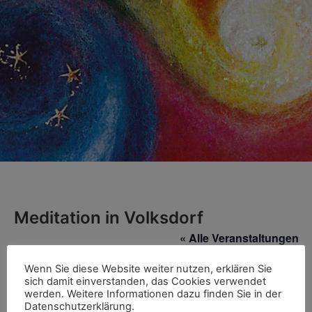
Meditation in Volksdorf
« Alle Veranstaltungen
Wenn Sie diese Website weiter nutzen, erklären Sie
Adresse
Rockenhof 1
sich damit einverstanden, das Cookies verwendet
Hamburg
,
22359
Deutschland
werden. Weitere Informationen dazu finden Sie in der
Wegbeschreibung
Datenschutzerklärung.