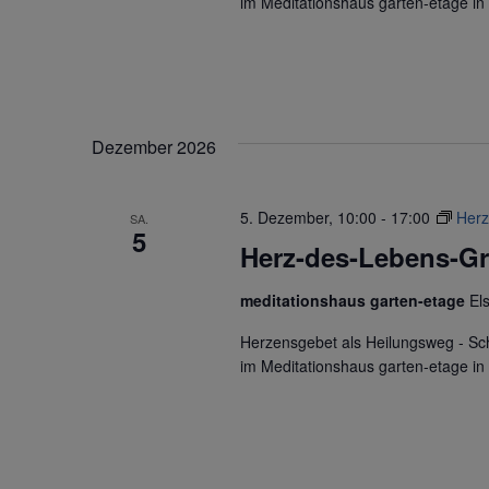
im Meditationshaus garten-etage i
Dezember 2026
5. Dezember, 10:00
-
17:00
Herz
SA.
5
Herz-des-Lebens-G
meditationshaus garten-etage
El
Herzensgebet als Heilungsweg - S
im Meditationshaus garten-etage i