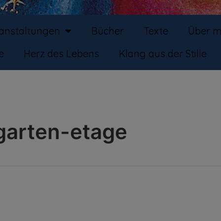
ranstaltungen
Bücher
Texte
Über m
e
Herz des Lebens
Klang aus der Stille
garten-etage