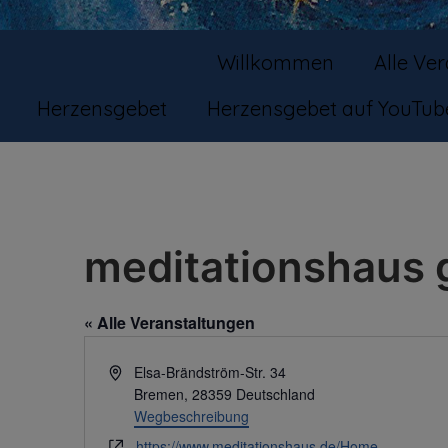
Willkommen
Alle Ve
Herzensgebet
Herzensgebet auf YouTub
meditationshaus 
« Alle Veranstaltungen
Adresse
Elsa-Brändström-Str. 34
Bremen
,
28359
Deutschland
Wegbeschreibung
Webseite
https://www.meditationshaus.de/Home