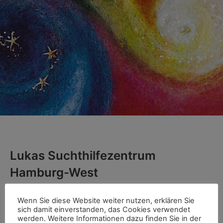
Lukas Suchthilfezentrum
Hamburg-West
« Alle Veranstaltungen
Wenn Sie diese Website weiter nutzen, erklären Sie
sich damit einverstanden, das Cookies verwendet
Adresse
Luruper Hauptstr. 138
werden. Weitere Informationen dazu finden Sie in der
Hamburg
,
22547
Deutschland