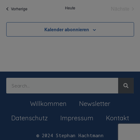
wählen.
Vera
Heute
Nächste
Veranstaltungen
Vorherige
Kalender abonnieren
Willkommen
Newsletter
Datenschutz
Impressum
Kontakt
© 2024 Stephan Hachtmann