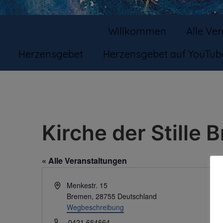
Willkommen
Alle Ve
Herzensgebet
Herzensgebet auf YouTub
Kirche der Stille
« Alle Veranstaltungen
Adresse
Menkestr. 15
Bremen
,
28755
Deutschland
Wegbeschreibung
Telefon
0421 664664