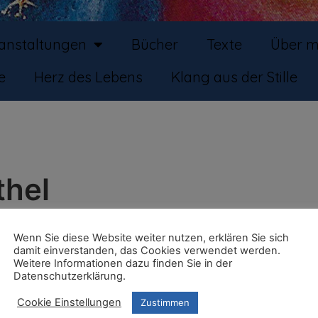
ranstaltungen
Bücher
Texte
Über m
e
Herz des Lebens
Klang aus der Stille
thel
Wenn Sie diese Website weiter nutzen, erklären Sie sich
damit einverstanden, das Cookies verwendet werden.
Telef
Weitere Informationen dazu finden Sie in der
0521
Datenschutzerklärung.
Email
Haus
Cookie Einstellungen
Zustimmen
Webs
https