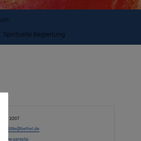
ich
Spirituelle Begleitung
on
 144 2207
DerStille@bethel.de
eite
://www.sarepta-