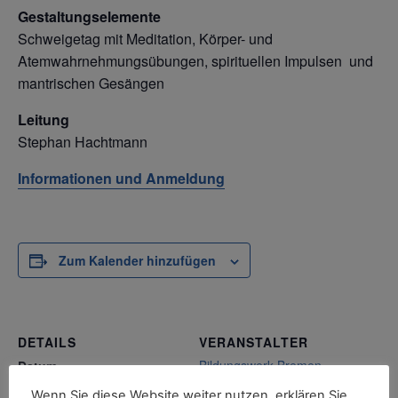
Gestaltungselemente
Schweigetag mit Meditation, Körper- und
Atemwahrnehmungsübungen, spirituellen Impulsen
und
mantrischen Gesängen
Leitung
Stephan Hachtmann
Informationen und Anmeldung
Zum Kalender hinzufügen
DETAILS
VERANSTALTER
Bildungswerk Bremen
Datum:
Telefon
Samstag, 9. August 2025
Wenn Sie diese Website weiter nutzen, erklären Sie