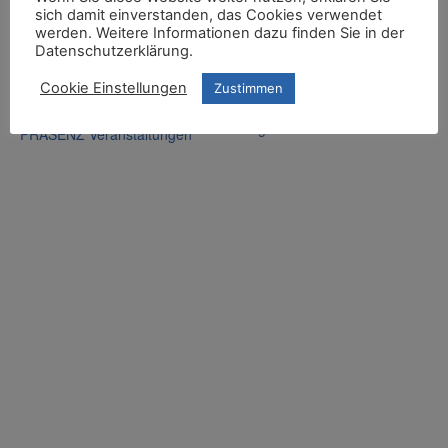
0421 3461535
Zeit:
sich damit einverstanden, das Cookies verwendet
werden. Weitere Informationen dazu finden Sie in der
E-Mail
10:00 - 17:00
Datenschutzerklärung.
bildungswerk@kirche-
Veranstaltungskategorien
bremen.de
:
Cookie Einstellungen
Zustimmen
Veranstalter-Website
Alle Veranstaltungen
,
anzeigen
PRÄSENZ Veranstaltungen