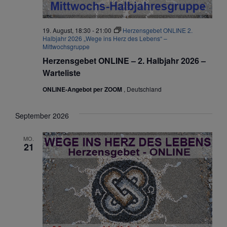
19. August, 18:30
-
21:00
Herzensgebet ONLINE 2.
Halbjahr 2026 „Wege ins Herz des Lebens“ –
Mittwochsgruppe
Herzensgebet ONLINE – 2. Halbjahr 2026 –
Warteliste
ONLINE-Angebot per ZOOM
, Deutschland
September 2026
MO.
21