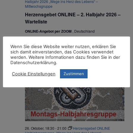
Halbjahr 2026 „Wege ins Herz des Lebens“ –
Mittwochsgruppe
Herzensgebet ONLINE – 2. Halbjahr 2026 –
Warteliste
ONLINE-Angebot per ZOOM
, Deutschland
Oktober 2026
Wenn Sie diese Website weiter nutzen, erklären Sie
sich damit einverstanden, das Cookies verwendet
werden. Weitere Informationen dazu finden Sie in der
MO.
Datenschutzerklärung.
26
Cookie Einstellungen
Zustimmen
26. Oktober, 18:30
-
21:00
Herzensgebet ONLINE
Halbjahresgruppe „Wege ins Herz des Lebens“