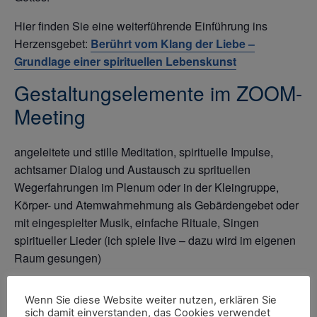
Hier finden Sie eine weiterführende Einführung ins
Herzensgebet:
Berührt vom Klang der Liebe –
Grundlage einer spirituellen Lebenskunst
Gestaltungselemente im ZOOM-
Meeting
angeleitete und stille Meditation, spirituelle Impulse,
achtsamer Dialog und Austausch zu sprituellen
Wegerfahrungen im Plenum oder in der Kleingruppe,
Körper- und Atemwahrnehmung als Gebärdengebet oder
mit eingespielter Musik, einfache Rituale, Singen
spiritueller Lieder (ich spiele live – dazu wird im eigenen
Raum gesungen)
Teilnahmebeitrag
Wenn Sie diese Website weiter nutzen, erklären Sie
sich damit einverstanden, das Cookies verwendet