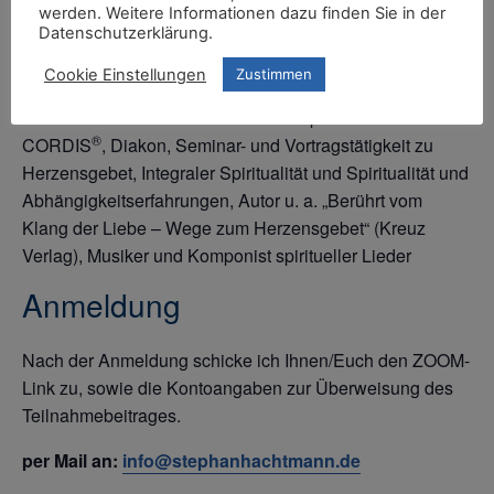
25 €
pro ZOOM-Meeting (zwei Stunden)
werden. Weitere Informationen dazu finden Sie in der
Datenschutzerklärung.
Leitung
Cookie Einstellungen
Zustimmen
STEPHAN HACHTMANN
– Kontemplationslehrer VIA
®
CORDIS
, Diakon, Seminar- und Vortragstätigkeit zu
Herzensgebet, Integraler Spiritualität und Spiritualität und
Abhängigkeitserfahrungen, Autor u. a. „Berührt vom
Klang der Liebe – Wege zum Herzensgebet“ (Kreuz
Verlag), Musiker und Komponist spiritueller Lieder
Anmeldung
Nach der Anmeldung schicke ich Ihnen/Euch den ZOOM-
Link zu, sowie die Kontoangaben zur Überweisung des
Teilnahmebeitrages.
per Mail an:
info@stephanhachtmann.de