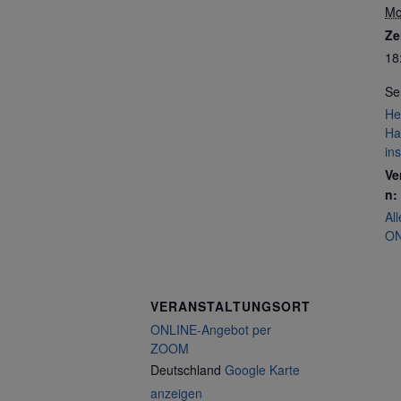
Mo
Ze
18
Se
He
Ha
in
Ve
n:
Al
ON
VERANSTALTUNGSORT
ONLINE-Angebot per
ZOOM
Deutschland
Google Karte
anzeigen