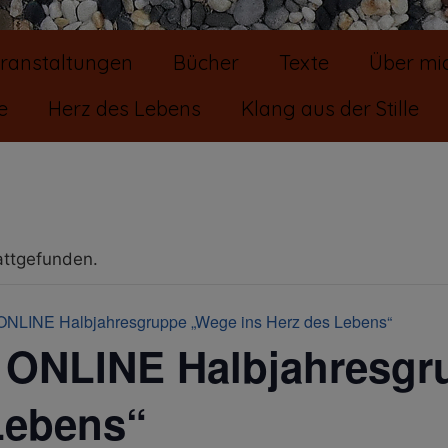
eranstaltungen
Bücher
Texte
Über mi
e
Herz des Lebens
Klang aus der Stille
attgefunden.
ONLINE Halbjahresgruppe „Wege ins Herz des Lebens“
 ONLINE Halbjahresg
Lebens“