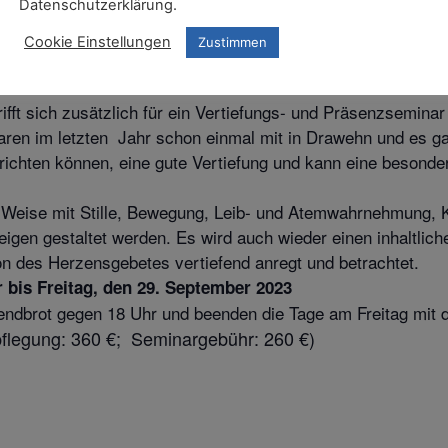
Datenschutzerklärung.
Cookie Einstellungen
Zustimmen
Herzensgebet – Präsenzseminar
rifft sich zusätzlich für ein Vertiefungs- und Präsenzsemin
aren im letzten Jahr schon einmal mit in Drawehn und es 
einrichten können, eine gute Vertiefung und kann eine besonde
 Weise mit Stille, Bewegung, Leib- und Atemwahrnehmung, K
gen gestaltet werden. Es wird auch wieder einen inhaltli
n des Herzensgebetes vertiefend anregt und betrachtet.
 bis Freitag, den 29. September 2023
ndbrot gegen 18 Uhr und beenden die Tage am Freitag mit 
flegung: 360 €; Seminargebühr: 260 €)