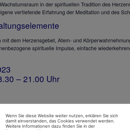
r Wachstumsraum in der spirituellen Tradition des Herz
igene vertiefende Erfahrung der Meditation und des Sch
altungselemente
tion mit dem Herzensgebet, Atem- und Körperwahrnehm
hemenbezogene spirituelle Impulse, einfache wiederkehre
023
.30 – 21.00 Uhr
Wenn Sie diese Website weiter nutzen, erklären Sie sich
damit einverstanden, das Cookies verwendet werden.
Weitere Informationen dazu finden Sie in der