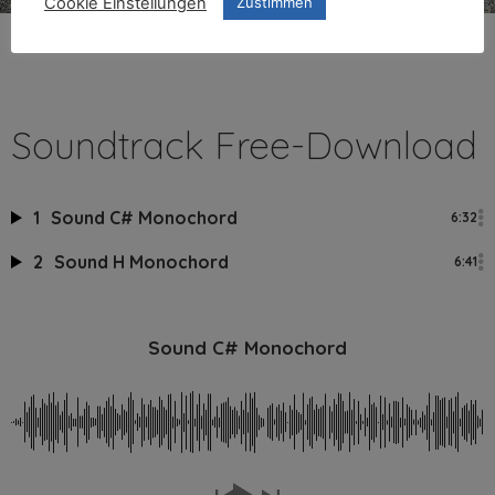
Cookie Einstellungen
Zustimmen
Soundtrack Free-Download
1
Sound C# Monochord
6:32
2
Sound H Monochord
6:41
Sound C# Monochord