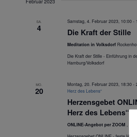
Februar 2023
Samstag, 4. Februar 2023, 10:00
-
SA.
4
Die Kraft der Stille
Meditation in Volksdorf
Rockenhof
Die Kraft der Stille - Einführung i
Hamburg/Volksdorf
Montag, 20. Februar 2023, 18:30
-
MO.
20
Herz des Lebens“
Herzensgebet ONLI
Herz des Lebens“
ONLINE-Angebot per ZOOM
, Deu
Herzensgebet ONLINE - feste Halbj