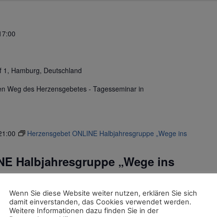
17:00
 1, Hamburg, Deutschland
n den Weg des Herzensgebetes - Tagesseminar in
21:00
Herzensgebet ONLINE Halbjahresgruppe „Wege ins
NE Halbjahresgruppe „Wege ins
Wenn Sie diese Website weiter nutzen, erklären Sie sich
tschland
damit einverstanden, das Cookies verwendet werden.
Weitere Informationen dazu finden Sie in der
ahresgruppe "Wege ins Herz des Lebens" - monatliches