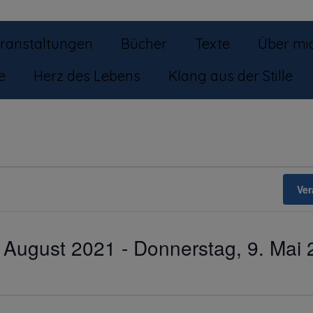
eranstaltungen
Bücher
Texte
Über mi
e
Herz des Lebens
Klang aus der Stille
Ver
. August 2021
 - 
Donnerstag, 9. Mai