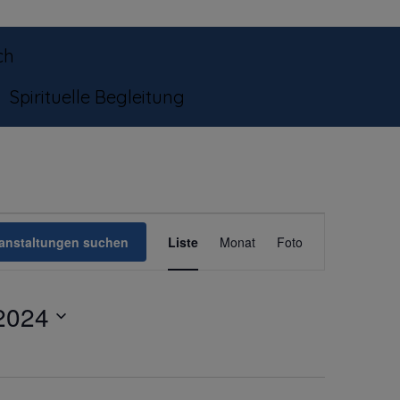
ch
Spirituelle Begleitung
Veranstaltun
anstaltungen suchen
Liste
Monat
Foto
Ansichten-
Navigation
 2024