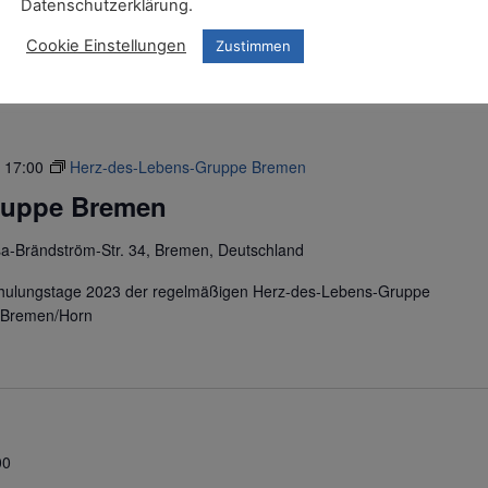
Datenschutzerklärung.
Cookie Einstellungen
Zustimmen
-
17:00
Herz-des-Lebens-Gruppe Bremen
ruppe Bremen
sa-Brändström-Str. 34, Bremen, Deutschland
chulungstage 2023 der regelmäßigen Herz-des-Lebens-Gruppe
n Bremen/Horn
00