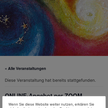
« Alle Veranstaltungen
Diese Veranstaltung hat bereits stattgefunden.
ONLINE-Angebot per ZOOM
9. August, 17:13
Wenn Sie diese Website weiter nutzen, erklären Sie